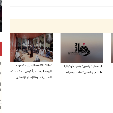
ا
"فانا": الثقافة البحرينية تـصون
الإعصار "دولفين" يضرب أوكيناوا
الهوية الوطنية وتُـكرّس ريادة مملكة
باليابان والصين تستعد لوصوله
26
البحرين كمنارة للإبداع الإنساني
08/08/2026 12:08 م
إ
08/08/2026 11:04 ص
ا
26
ا