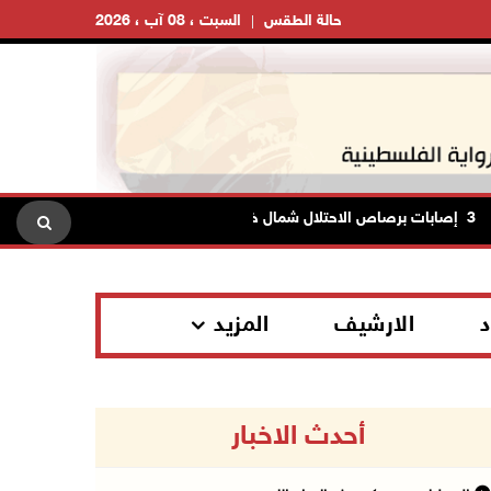
حالة الطقس
السبت ، 08 آب ، 2026
 خان يونس
الاحتلال ينصب حاجزا
د
الارشيف
المزيد
أحدث الاخبار