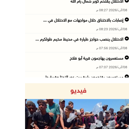
الاحتلال يقتحم كوبر شمال رام الله
08/آب/2026 08:27 م
إصابات بالاختناق خلال مواجهات مع الاحتلال في ...
08/آب/2026 08:23 م
الاحتلال ينصب حواجز طيارة في محيط مخيم طولكرم ...
08/آب/2026 07:56 م
مستعمرون يهاجمون قرية أبو فلاح
08/آب/2026 07:07 م
مستعمرون يقتحمون بلدة بيت عور التحتا وقرية جل ...
08/آب/2026 06:39 م
فيديو
فلسطين تدين الهجوم على ناقلة إماراتية في مضيق ...
08/آب/2026 06:25 م
شعراء غزة يوثقون النزوح والفقد بقصائد من الخي ...
08/آب/2026 06:23 م
Previous
Next