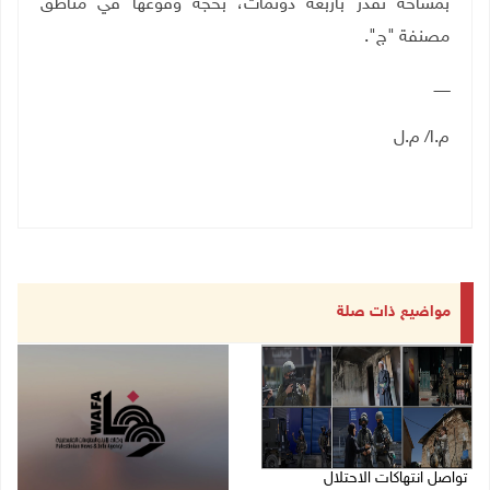
بمساحة تُقدّر بأربعة دونمات، بحجة وقوعها في مناطق
مصنفة "ج".
ـــــــ
م.ا/ م.ل
مواضيع ذات صلة
تواصل انتهاكات الاحتلال