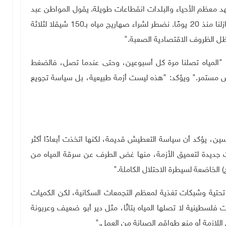
د معظم الأحياء والبلدات انقطاعات طويلة. يقول المواطن عبد
الرحمن حسان من شارع الصف: "لم تصل المياه إلى منازلنا منذ 20 يومًا. نضطر لشراء صهاريج مياه بـ150 شيقلا لثلاثة
ظل الظروف الاقتصادية الصعبة."
 "المياه تصلنا مرة كل أسبوعين، وحتى عندما تصل، فالضغط
مستمر." ويؤكد: "هذه ليست أزمة طبيعية، بل سياسة تجويع
ين، يؤكد أن سياسة التعطيش قديمة، لكنها اتخذت أبعادًا أكثر
ات جديدة لتعميق الأزمة، منها غض الطرف عن سرقة المياه من
لخاضعة لسيطرة الاحتلال الكاملة."
تحتية وشبكات تغذية لمعظم التجمعات السكانية، لكن الكميات
 فلسطينية لا تصلها المياه بتاتًا، مثل دير أبو ضعيف وعربونة
لازمة أو منع طواقم الصيانة من العمل."