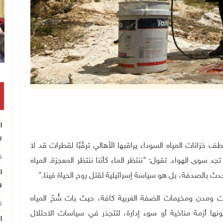
ب
خزانات المياه السوداء يراقبها الأهالي ترقّبًا لقطرات قد لا
26
تجد سوى الهواء. تقول: "ننتظر الماء كأننا ننتظر المعجزة. المياه
ا
 يحدث بالصدفة، بل هو سياسة إسرائيلية لقتل روح الحياة فينا."
و
ات ومدن ومخيمات الضفة الغربية كافة، حيث بات شُحّ المياه
26
نها أزمة مناخية أو سوء إدارة، لتتجذر في سياسات الاحتلال
ال