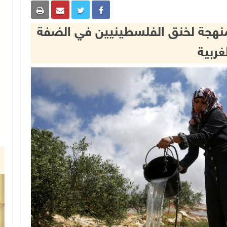
نهجة لخنق الفلسطينيين في الضفة
غربية