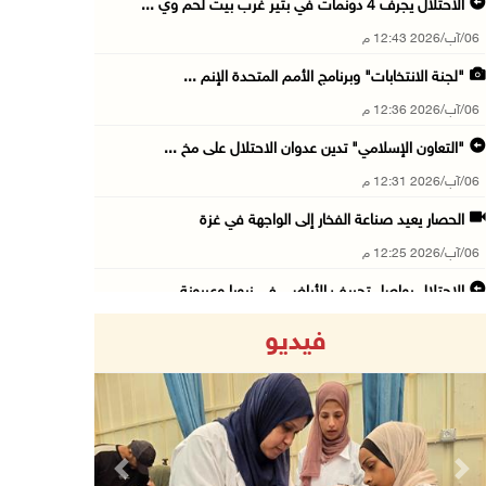
الاحتلال يجرف 4 دونمات في بتير غرب بيت لحم وي ...
06/آب/2026 12:43 م
"لجنة الانتخابات" وبرنامج الأمم المتحدة الإنم ...
06/آب/2026 12:36 م
"التعاون الإسلامي" تدين عدوان الاحتلال على مخ ...
06/آب/2026 12:31 م
الحصار يعيد صناعة الفخار إلى الواجهة في غزة
06/آب/2026 12:25 م
الاحتلال يواصل تجريف الأراضي في زبوبا وعربونة ...
06/آب/2026 12:17 م
فيديو
محافظة القدس: العدوان على مخيم قلنديا يستهدف ...
06/آب/2026 12:16 م
الاحتلال يعتقل 3 مواطنين من أريحا
06/آب/2026 12:15 م
Previous
Next