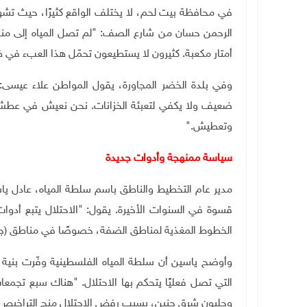
في محافظة بيت لحم، لا يختلف الواقع كثيرًا، حيث تشه
أمتار مكعبة. كثيرون لا يستطيعون تحمّل هذا العبء في 
وفي بلدة الخضر المجاورة، يقول المواطن علاء عيسى:
ضعيف ولا يكفي لتعبئة الخزانات. نحن نعيش في عطش 
وتعطيش."
سياسة ممنهجة وأدوات جديدة
مدير عام التخطيط والناطق باسم سلطة المياه، عادل ياس
قسوة في السنوات الأخيرة. يقول: "الاحتلال يتبع أدو
الخطوط المغذية لمناطق الضفة، خصوصًا في مناطق (ج) ا
وأوضح ياسين أن سلطة المياه الفلسطينية وفّرت بنية 
التي تصل فعليًا يتحكم بها الاحتلال. "هناك سبع تجمعات
وجلبون شرق جنين، بسبب رفض الاحتلال منح التراخيص ال