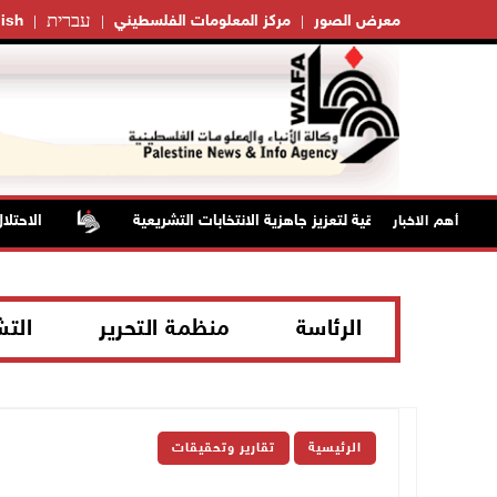
עברית
معرض الصور
مركز المعلومات الفلسطيني
ish
يوقعان اتفاقية لتعزيز جاهزية الانتخابات التشريعية
الاحتلال يجرف 4 دونمات في بتير غرب بيت لحم ويقتلع 80 شتلة زيتون ولوزيات
أهم الاخبار
الرئاسة
منظمة التحرير
الت
الرئيسية
تقارير وتحقيقات