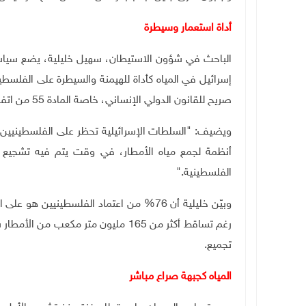
أداة استعمار وسيطرة
الباحث في شؤون الاستيطان، سهيل خليلية، يضع سياس
إسرائيل في المياه كأداة للهيمنة والسيطرة على الفلسطين
صريح للقانون الدولي الإنساني، خاصة المادة 55 من اتفاقية جنيف الرابعة."
ويضيف: "السلطات الإسرائيلية تحظر على الفلسطينيين حفر
أنظمة لجمع مياه الأمطار، في وقت يتم فيه تشجيع ا
الفلسطينية."
وبيّن خليلية أن 76% من اعتماد الفلسطينيين
رغم تساقط أكثر من 165 مليون متر مكعب 
تجميع.
المياه كجبهة صراع مباشر