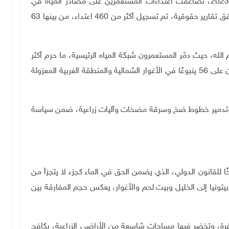
ومع تصاعد العدوان على قطاع غزة منذ تشرين الأول 2023، تضاعفت اعتداءات المستعمرين على مصادر المياه في
الضفة الغربية، خاصة في مناطق "ج". يقول خليلية: "وفق تقارير حقوقية، تم تسجيل أكثر من 460 اعتداء، من بينها 63
لله، حيث دمّر المستعمرون شبكة المياه الرئيسية، ما حرم أكثر
من 110 آلاف شخص من المياه. كما سيطر المستعمرون على 56 ينبوعًا في الأغوار الشمالية والمنطقة الغربية المعزولة
وتدمير خطوط ضخ وسرقة مضخات وآليات زراعية، ضمن سياسة
ًا للقانون الدولي، الذي يضمن الحق في الماء كجزء لا يتجزأ من
بيتونيا إلى الخليل وبيت لحم والأغوار، يعكس حجم المفارقة بين
ة، وتخضر فيها مساحات شاسعة من الأراضي الزراعية، يكافح