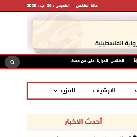
حالة الطقس
الخميس ، 06 آب ، 2026
لطقس: الحرارة أعلى من معدلها السنوي العام
الاحتلال يقتحم قلق
د
الارشيف
المزيد
أحدث الاخبار