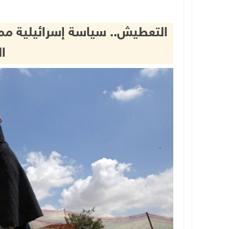
التعطيش.. سياسة إسرائيلية مم
ال