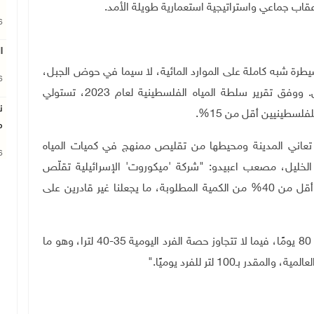
ة عقاب جماعي واستراتيجية استعمارية طويلة الأمد.
26
ا
ام 1967، فرضت إسرائيل سيطرة شبه كاملة على الموارد المائية، لا سيما في حوض الجبل،
26
الذي يعد المصدر الرئيس للمياه الجوفية في فلسطين. ووفق تقرير سلطة المياه الفلسطينية لعام 2023، تستولي
ن
م
تعاني المدينة ومحيطها من تقليص ممنهج في كميات المياه
26
الخليل، مصعب اعبيدو: "شركة 'ميكوروت' الإسرائيلية تقلّص
باستمرار الكميات المخصصة للخليل. أحيانًا نحصل على أقل من 40% من الكمية المطلوبة، ما يجعلنا غير قادرين على
وتابع اعبيدو: "أصبح المواطن يحصل على المياه مرة كل 80 يومًا، فيما لا تتجاوز حصة الفرد اليومية 35-40 لترا، وهو ما
ـ100 لتر للفرد يوميًا."