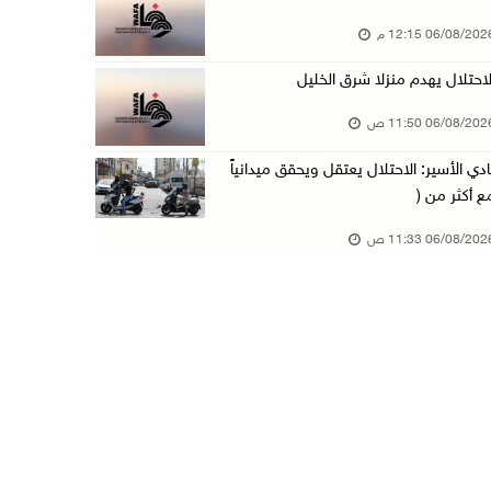
06/08/20 12:15 م
مستعمرون يسيّجون أراضي في الأغوار الشمالية
06/آب/2026 10:01 ص
لاحتلال يهدم منزلا شرق الخليل
الاحتلال يعتقل طفلا من تياسير شرق طوباس
06/08/20 11:50 ص
06/آب/2026 09:51 ص
ادي الأسير: الاحتلال يعتقل ويحقق ميدانياً
الاحتلال يعتقل 5 مواطنين من الخليل
ع أكثر من (
06/آب/2026 09:48 ص
06/08/20 11:33 ص
الذهب عند أعلى مستوى له في 7 أسابيع
06/آب/2026 09:41 ص
شؤون اللاجئين تدين عدوان الاحتلال على مخيم قل ...
06/آب/2026 09:36 ص
الشرطة: مقتل مواطن (34 عاما) في بيرزيت شمال ر ...
06/آب/2026 09:35 ص
الجريمة الثانية خلال ساعات: قتيل بإطلاق نار ف ...