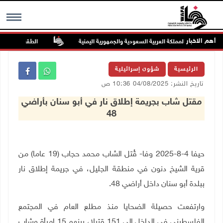
أهم الاخبار
اروخية على المملكة العربية السعودية والجمهورية اليمنية
الطقس: أجواء صافي
MENU
الرئيسية
شؤون إسرائيلية
تاريخ النشر: 04/08/2025 10:36 ص
مقتل شاب بجريمة إطلاق نار في أبو سنان بأراضي
48
حيفا 4-8-2025 وفا- قُتل الشاب محمد حجاب (19 عاما) من
قرية الشيخ دنون في منطقة الجليل، في جريمة إطلاق نار
ببلدة أبو سنان داخل أراضي 48.
وارتفعت حصيلة الضحايا منذ مطلع العام في المجتمع
الفلسطيني في الداخل إلى 151 قتيلا، بينهم 15 امرأة وشاب