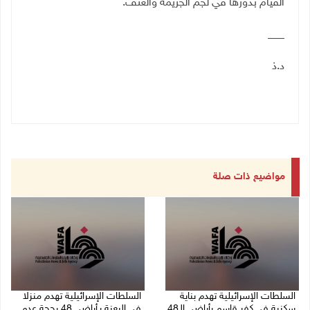
القيام بدورها في لجم الجريمة والعنف.
___
د.ذ
مواضيع ذات صلة
السلطات الإسرائيلية تهدم بناية
السلطات الإسرائيلية تهدم منزلا
سكنية في كفر قاسم بأراضي الـ48
في البعنة بـأراضي 48 بحجة عدم