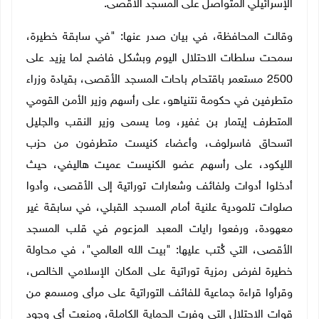
الإسرائيلي المتواصل على المسجد الأقصى.
وقالت المحافظة، في بيان صدر عنها: "في سابقة خطيرة،
سمحت سلطات الاحتلال اليوم وبشكل فاضح لما يزيد على
2500 مستعمر باقتحام باحات المسجد الأقصى، بقيادة وزراء
متطرفين في حكومة نتنياهو، على رأسهم وزير الأمن القومي
المتطرف إيتمار بن غفير، وما يسمى وزير النقب والجليل
اتسحاق فاسرلوف، وأعضاء كنيست متطرفون من حزب
الليكود، على رأسهم عضو الكنيست عميت هاليفي، حيث
أدخلوا أدوات ولفائف وشعارات توراتية إلى الأقصى، وأدوا
صلوات تلمودية علنية أمام المسجد القبلي، في سابقة غير
معهودة، ورفعوا رايات المعبد المزعوم في قلب المسجد
الأقصى، التي كُتب عليها: "بيت الله العالمي"، في محاولة
خطيرة لفرض رمزية توراتية على المكان الإسلامي الخالص،
وقرأوا قراءة جماعية للفائف التوراتية على مرأى ومسمع من
قوات الاحتلال التي وفرت الحماية الكاملة، ومنعت أي وجود