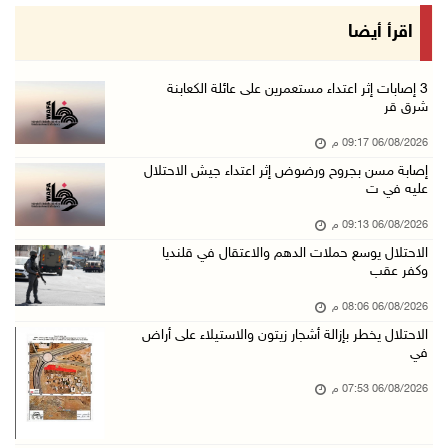
الاحتلال يدمّر بيت الزوجية قبل ساعات من الزفا ...
اقرأ أيضا
06/آب/2026 07:27 م
إصابتان بالرصاص والاعتداء خلال اقتحام الاحتلا ...
‏3 إصابات إثر اعتداء مستعمرين على عائلة الكعابنة
شرق قر
06/آب/2026 06:56 م
06/08/2026 09:17 م
الاحتلال يسلم جثمان الشهيد علاء صبيح من قرية ...
إصابة مسن بجروح ورضوض إثر اعتداء جيش الاحتلال
06/آب/2026 06:38 م
عليه في ت
دودين والتميمي يسلمان قرار تخصيص أرض لصالح مد ...
06/08/2026 09:13 م
06/آب/2026 06:28 م
الاحتلال يوسع حملات الدهم والاعتقال في قلنديا
وكفر عقب
بيت لحم: حجاوي يتفقد بلدة نحالين ويطلع على اح ...
06/آب/2026 06:13 م
06/08/2026 08:06 م
الاحتلال يخطر بإزالة أشجار زيتون والاستيلاء على أراض
الاحتلال يغلق محيط دوار الزايد ويقتحم محال تج ...
في
06/آب/2026 05:29 م
06/08/2026 07:53 م
الاحتلال يقتحم مدينة طوباس وبلدة عقابا
06/آب/2026 05:23 م