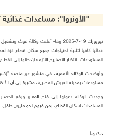
"الأونروا": مساعدات غذائية تكفي غزة لـ3 أشه
نيويورك 19-7-2025 وفا- أعلنت وكالة غوث
المستودعات بانتظار التصاريح اللازمة لإدخالها إلى القطاع
وأوضحت الوكالة الأممية، في منشور عبر منصة "إكس"
مستودعات بمدينة العريش المصرية، مشيرة إلى أن الأنظ
وجددت الوكالة دعوتها إلى فتح المعابر ورفع الحصار،
المساعدات لسكان القطاع، بمن فيهم نحو مليون طفل
.
ــــ
د.ذ/ و.أ