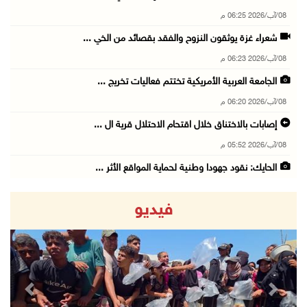
08/آب/2026 06:25 م
شعراء غزة يوثقون النزوح والفقد بقصائد من الخي ...
08/آب/2026 06:23 م
الجامعة العربية الأمريكية تختتم فعاليات تخريج ...
08/آب/2026 06:20 م
إصابات بالاختناق خلال اقتحام الاحتلال قرية ال ...
08/آب/2026 05:52 م
الحايك: نقود جهودا وطنية لحماية المواقع الأثر ...
08/آب/2026 04:50 م
فيديو
أطفال مبتورو الأطراف يتحدّون الألم بكرة القدم ...
08/آب/2026 04:42 م
جلسة لمجلس الأمن بشأن الضفة الغربية الثلاثاء ...
08/آب/2026 04:03 م
revious
Next
50 طفلا وطفلة من القدس يستعدون للمغادرة إلى ا ...