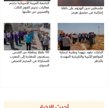
الجامعة العربية الأمريكية تختتم
فعاليات تخريج الفوج الثالث
فلسطين تدين الهجوم على ناقلة
والعشرين من طلبتها
إماراتية في مضيق هرمز
08/08/2026 06:20 م
08/08/2026 06:25 م
الحايك: نقود جهودا وطنية لحماية
50 طفلا وطفلة من القدس
المواقع الأثرية والتاريخية المهددة
يستعدون للمغادرة إلى المغرب
بالخطر
للمشاركة في المخيم الصيفي
السنوي
08/08/2026 04:50 م
08/08/2026 03:51 م
أحدث الاخبار