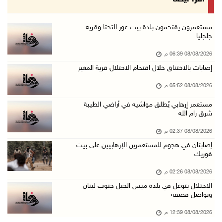
08/آب/2026 02:26 م
الرئيس يستقبل مجلس بلدية بيت لحم ويؤكد النهوض ...
مستعمرون يقتحمون بلدة بيت عور التحتا وقرية
جلجليا
08/آب/2026 02:11 م
08/08/2026 06:39 م
عبوات المعلبات الفارغة لزراعة الأشتال في غزة
إصابات بالاختناق خلال اقتحام الاحتلال قرية المغير
08/آب/2026 12:53 م
08/08/2026 05:52 م
الفيضانات في ولاية آسام الهندية تودي بـ98 شخص ...
08/آب/2026 12:42 م
مستعمر إرهابي يُطلق مواشيه في أراضي الطيبة
شرق رام الله
الاحتلال يتوغل في بلدة ميس الجبل جنوب لبنان و ...
08/08/2026 02:37 م
08/آب/2026 12:39 م
إصابتان في هجوم للمستعمرين الإرهابيين على بيت
سلطة المياه تطلق مشروعا وطنيا يقود التحول نحو ...
فوريك
08/آب/2026 12:30 م
08/08/2026 02:26 م
الإعصار "دولفين" يضرب أوكيناوا باليابان والصي ...
الاحتلال يتوغل في بلدة ميس الجبل جنوب لبنان
ويواصل قصفه
08/آب/2026 12:08 م
42 الف مسافر تنقلوا عبر معبر الكرامة الأسبوع ...
08/08/2026 12:39 م