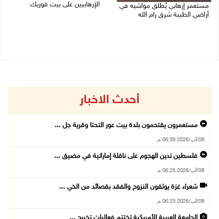
الإرهابيين على بيت فوريك
مستعمر إرهابي يُطلق مواشيه في
أراضي الطيبة شرق رام الله
08/08/2026 02:26 م
08/08/2026 02:37 م
أحدث الاخبار
مستعمرون يقتحمون بلدة بيت عور التحتا وقرية جل ...
08/آب/2026 06:39 م
فلسطين تدين الهجوم على ناقلة إماراتية في مضيق ...
08/آب/2026 06:25 م
شعراء غزة يوثقون النزوح والفقد بقصائد من الخي ...
08/آب/2026 06:23 م
الجامعة العربية الأمريكية تختتم فعاليات تخريج ...