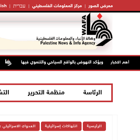
עברית
معرض الصور
مركز المعلومات الفلسطيني
ish
دية بيت لحم ويؤكد النهوض بالواقع السياحي والتنموي فيها
إصا
أهم الاخبار
الرئاسة
منظمة التحرير
الت
الرئيسية
انتهاكات إسرائيلية
العدوان الاسرائيلي 