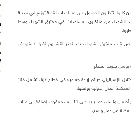
ش
ن كانوا ينتظرون الحصول على مساعدات نقطة توزيع في مدينة
26
دد الشهداء من منتظري المساعدات في مفترق الشهداء وسط
ح
أرض قرب مفترق الشهداء، بعد تعذر انتشالهم نظرا لاستهداف
26
م
و
26
يرتكب الاحتلال الإسرائيلي جرائم إبادة جماعية في قطاع غزة، تشمل قتلا
ر لمحكمة العدل الدولية بوقفها
.
وخلفت الإبادة أكثر من 187 ألف شهيد وجريح معظمهم أطفال ونساء، وما يزيد على 11 ألف مفقود، إضافة إلى مئات
، فضلا عن دمار واسع
.