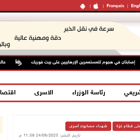
Français
Engl
بتان في هجوم للمستعمرين الإرهابيين على بيت فوريك
حالة الطق
شريعي
رئاسة الوزراء
الاسرى
اقتصا
على قطاع غزة
شهداء مصابون أسرى
تاريخ النشر: 24/06/2025 11:58 م