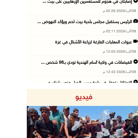
إصابتان في هجوم للمستعمرين الإرهابيين على بيت ...
08/آب/2026 02:26 م
الرئيس يستقبل مجلس بلدية بيت لحم ويؤكد النهوض ...
08/آب/2026 02:11 م
عبوات المعلبات الفارغة لزراعة الأشتال في غزة
08/آب/2026 12:53 م
الفيضانات في ولاية آسام الهندية تودي بـ98 شخص ...
08/آب/2026 12:42 م
الاحتلال يتوغل في بلدة ميس الجبل جنوب لبنان و ...
08/آب/2026 12:39 م
فيديو
سلطة المياه تطلق مشروعا وطنيا يقود التحول نحو ...
08/آب/2026 12:30 م
الإعصار "دولفين" يضرب أوكيناوا باليابان والصي ...
08/آب/2026 12:08 م
Previous
Next