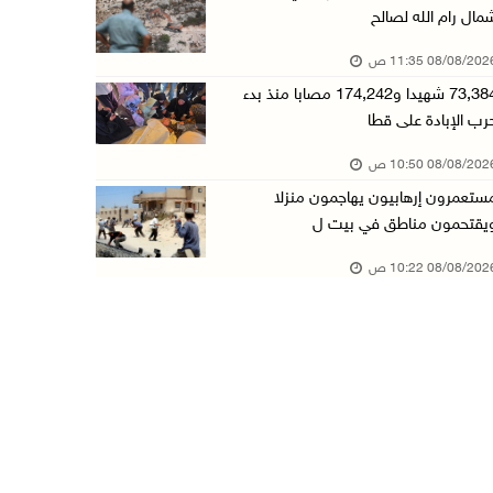
مال رام الله لصالح
تقرير: خطاب الكراهية والتحريض يتصاعد في أوساط ...
08/08/20 11:35 ص
08/آب/2026 10:10 ص
73,384 شهيدا و174,242 مصابا منذ بدء
الاحتلال ينصب حاجزا عسكريا في نعلين غرب رام ا ...
رب الإبادة على قطا
08/آب/2026 09:38 ص
08/08/20 10:50 ص
3 إصابات برصاص الاحتلال شمال خان يونس
ستعمرون إرهابيون يهاجمون منزلا
08/آب/2026 09:09 ص
يقتحمون مناطق في بيت ل
ارتفاع أسعار النفط
08/08/20 10:22 ص
08/آب/2026 08:23 ص
أبرز عناوين الصحف الفلسطينية
08/آب/2026 08:21 ص
حالة الطقس: ارتفاع طفيف وموجة حر شديدة اعتبار ...
08/آب/2026 07:52 ص
تواصل انتهاكات الاحتلال والمستعمرين: إصابات و ...