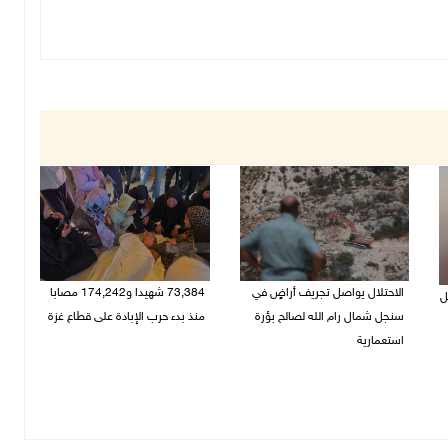
الاحتلال يواصل تجريف أراضٍ في
73,384 شهيدا و174,242 مصابا
ل
سنجل شمال رام الله لصالح بؤرة
منذ بدء حرب الإبادة على قطاع غزة
استعمارية
08/08/2026 10:50 ص
08/08/2026 11:35 ص