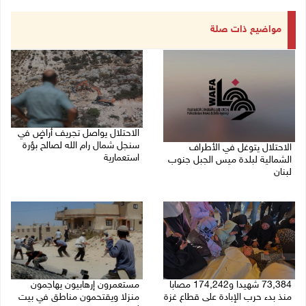
مواضيع ذات صلة
الاحتلال يواصل تجريف أراضٍ في
سنجل شمال رام الله لصالح بؤرة
الاحتلال يتوغل في الأطراف
استعمارية
الشمالية لبلدة ميس الجبل جنوب
لبنان
08/08/2026 11:35 ص
08/08/2026 12:39 م
73,384 شهيدا و174,242 مصابا
مستعمرون إرهابيون يهاجمون
منذ بدء حرب الإبادة على قطاع غزة
منزلا ويقتحمون مناطق في بيت