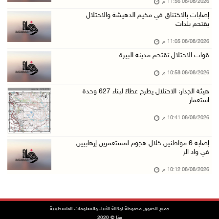
08/08/2026 11:56 م
مستعمرون يقتحمون بلدة بيت عور التحتا وقرية جل ...
إصابات بالاختناق في مخيم الدهيشة والاحتلال
08/آب/2026 06:39 م
يقتحم بلدات
فلسطين تدين الهجوم على ناقلة إماراتية في مضيق ...
08/08/2026 11:05 م
08/آب/2026 06:25 م
قوات الاحتلال تقتحم مدينة البيرة
شعراء غزة يوثقون النزوح والفقد بقصائد من الخي ...
08/08/2026 10:58 م
08/آب/2026 06:23 م
هيئة الجدار: الاحتلال يطرح عطاءً لبناء 627 وحدة
الجامعة العربية الأمريكية تختتم فعاليات تخريج ...
استعمار
08/آب/2026 06:20 م
08/08/2026 10:41 م
إصابات بالاختناق خلال اقتحام الاحتلال قرية ال ...
إصابة 6 مواطنين خلال هجوم لمستعمرين إرهابيين
08/آب/2026 05:52 م
في واد الر
الحايك: نقود جهودا وطنية لحماية المواقع الأثر ...
08/08/2026 10:12 م
08/آب/2026 04:50 م
أطفال مبتورو الأطراف يتحدّون الألم بكرة القدم ...
08/آب/2026 04:42 م
جميع الحقوق محفوظة لوكالة الأنباء والمعلومات الفلسطينية
وفا © 2020