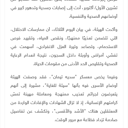
تشرين الأول/ أكتوبر، أدت إلى إصابات جسدية وتدهور كبير في
أوضاعهم الصحية والنفسية
.
وأكدت الهيئة، في بيان اليوم الثلاثاء، أن ممارسات الاحتلال،
التي تتضمن تعذيبًا ممنهجًا، ونقص المياه، وتقييد فرص
الاستحمام، وتصاعد وتيرة العزل الانفرادي، أسهمت في
تفشي أمراض وأوبئة داخل السجون، نتيجة انعدام الرعاية
الصحية وتقليص الحد الأدنى من مقومات الحياة
.
وفيما يخص معسكر "سديه تيمان"، فقد وصفت الهيئة
أوضاع الأسرى فيه بأنها "سيئة للغاية"، مشيرة إلى أنهم
يتعرضون لجرائم تعذيب ممنهجة ومعاملة مهينة تمسّ
كرامتهم الإنسانية، إذ لا تزال الشهادات والإفادات الواردة من
المعتقلين هناك "الأشد والأقسى"، وتكشف عن تفاصيل
صادمة تزداد فظاعة مع مرور الوقت
.