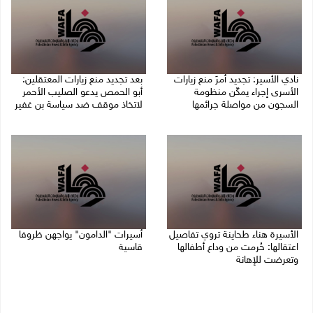
نادي الأسير: تجديد أمرَ منع زيارات
بعد تجديد منع زيارات المعتقلين:
الأسرى إجراء يمكّن منظومة
أبو الحمص يدعو الصليب الأحمر
السجون من مواصلة جرائمها
لاتخاذ موقف ضد سياسة بن غفير
07/08/2026 08:24 م
07/08/2026 06:26 م
الأسيرة هناء طحاينة تروي تفاصيل
أسيرات "الدامون" يواجهن ظروفا
اعتقالها: حُرمت من وداع أطفالها
قاسية
وتعرضت للإهانة
05/08/2026 11:47 ص
05/08/2026 12:39 م