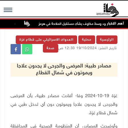
أهم الاخبار
 تواصل الصعود وسط مخاوف بشأن مستقبل الملاحة في هرمز
48 إصابة منذ بدء عدوان الاحتلال على مخيم قلنديا وكفر عقب شمال القدس
MENU
الرئيسية
محلية
العدوان الاسرائيلي على قطاع غزة
تاريخ النشر: 19/10/2024 12:33 ص
صحة
مصادر طبية: المرضى والجرحى لا يجدون علاجا
ويموتون في شمال القطاع
غزة 19-10-2024 وفا- أفادت مصادر طبية، بأن المرضى
والجرحى لا يجدون علاجا ويموتون دون أي تدخل طبي في
شمال قطاع غزة.
وأوضحت المصادر، أن المنظومة الصحية في المحافظة