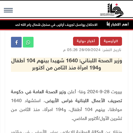
أهم الاخبار
نزية
الاحتلال يواصل تجريف أراضٍ في سنجل شمال رام الله لصالح بؤرة استعم
MENU
الرئيسية
أخبار دولية
تاريخ النشر: 28/09/2024 05:26 م
وزير الصحة اللبناني: 1640 شهيدا بينهم 104 أطفال
و194 امرأة منذ الثامن من أكتوبر
بيروت 28-9-2024 وفا- أعلن
وزير الصحة العامة في حكومة
تصريف الأعمال اللبنانية فراس الأبيض
، استشهاد 1640
مواطنا، بينهم 104 أطفال، و194 امرأة، منذ الثامن من
تشرين الأول/أكتوبر الماضي.
ونقلا عن الوكالة الوطنية للاعلام، عرض الأبيض، في مؤتمر