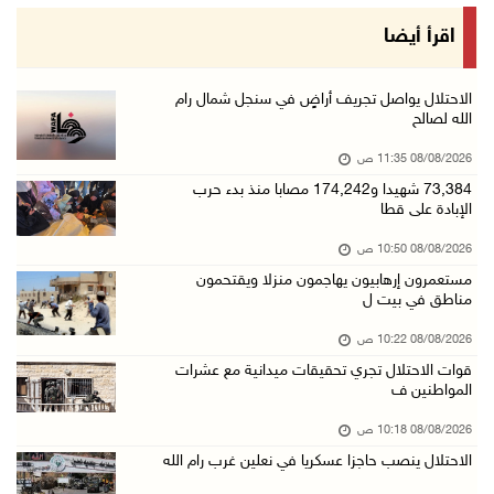
أبرز عناوين الصحف الفلسطينية
اقرأ أيضا
08/آب/2026 08:21 ص
حالة الطقس: ارتفاع طفيف وموجة حر شديدة اعتبار ...
الاحتلال يواصل تجريف أراضٍ في سنجل شمال رام
الله لصالح
08/آب/2026 07:52 ص
08/08/2026 11:35 ص
تواصل انتهاكات الاحتلال والمستعمرين: إصابات و ...
73,384 شهيدا و174,242 مصابا منذ بدء حرب
08/آب/2026 12:01 ص
الإبادة على قطا
قوات الاحتلال تقتحم بيت فجار جنوب بيت لحم
08/08/2026 10:50 ص
07/آب/2026 11:49 م
مستعمرون إرهابيون يهاجمون منزلا ويقتحمون
مناطق في بيت ل
أسعار الغذاء العالمية عند أعلى مستوى منذ 3 سن ...
07/آب/2026 11:11 م
08/08/2026 10:22 ص
قوات الاحتلال تجري تحقيقات ميدانية مع عشرات
قوات الاحتلال تقتحم بيت لحم
المواطنين ف
07/آب/2026 10:40 م
08/08/2026 10:18 ص
قوات الاحتلال تعتقل طفلا من قرية عنزا جنوب جن ...
الاحتلال ينصب حاجزا عسكريا في نعلين غرب رام الله
07/آب/2026 10:17 م