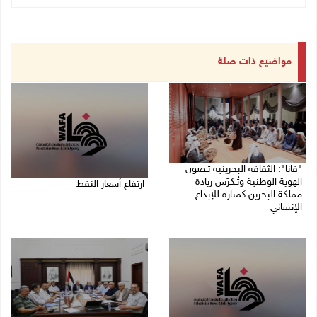
مواضيع ذات صلة
"فانا": الثقافة البحرينية تـصون
الهوية الوطنية وتُـكرّس ريادة
ارتفاع أسعار النفط
مملكة البحرين كمنارة للإبداع
الإنساني
08/08/2026 08:23 ص
08/08/2026 11:04 ص