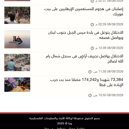
08/08/2026 02:37 م
42 الف مسافر تنقلوا عبر معبر الكرامة الأسبوع ...
إصابتان في هجوم للمستعمرين الإرهابيين على بيت
08/آب/2026 11:44 ص
فوريك
الاحتلال يواصل تجريف أراضٍ في سنجل شمال رام ...
08/08/2026 02:26 م
08/آب/2026 11:35 ص
الاحتلال يتوغل في بلدة ميس الجبل جنوب لبنان
ويواصل قصفه
منتخبنا الوطني للتايكواندو يستهل مشاركته في ب ...
08/آب/2026 11:06 ص
08/08/2026 12:39 م
الاحتلال يواصل تجريف أراضٍ في سنجل شمال رام
"فانا": الثقافة البحرينية تـصون الهوية الوطني ...
الله لصالح
08/آب/2026 11:04 ص
08/08/2026 11:35 ص
73,384 شهيدا و174,242 مصابا منذ بدء حرب الإبا ...
73,384 شهيدا و174,242 مصابا منذ بدء حرب
08/آب/2026 10:50 ص
الإبادة على قطا
مستعمرون إرهابيون يهاجمون منزلا ويقتحمون مناط ...
08/08/2026 10:50 ص
08/آب/2026 10:22 ص
قوات الاحتلال تجري تحقيقات ميدانية مع عشرات ا ...
جميع الحقوق محفوظة لوكالة الأنباء والمعلومات الفلسطينية
08/آب/2026 10:18 ص
وفا © 2020