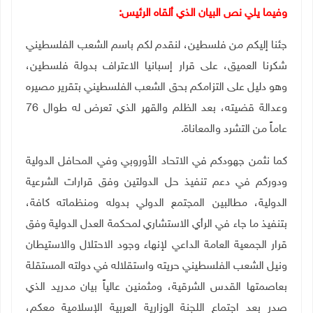
وفيما يلي نص البيان الذي ألقاه الرئيس:
جئنا إليكم من فلسطين، لنقدم لكم باسم الشعب الفلسطيني
شكرنا العميق، على قرار إسبانيا الاعتراف بدولة فلسطين،
وهو دليل على التزامكم بحق الشعب الفلسطيني بتقرير مصيره
وعدالة قضيته، بعد الظلم والقهر الذي تعرض له طوال 76
عاماً من التشرد والمعاناة.
كما نثمن جهودكم في الاتحاد الأوروبي وفي المحافل الدولية
ودوركم في دعم تنفيذ حل الدولتين وفق قرارات الشرعية
الدولية، مطالبين المجتمع الدولي بدوله ومنظماته كافة،
بتنفيذ ما جاء في الرأي الاستشاري لمحكمة العدل الدولية وفق
قرار الجمعية العامة الداعي لإنهاء وجود الاحتلال والاستيطان
ونيل الشعب الفلسطيني حريته واستقلاله في دولته المستقلة
بعاصمتها القدس الشرقية، ومثمنين عالياً بيان مدريد الذي
صدر بعد اجتماع اللجنة الوزارية العربية الإسلامية معكم،